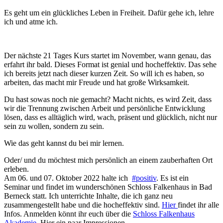
Es geht um ein glückliches Leben in Freiheit. Dafür gehe ich, lehre
ich und atme ich.
Der nächste 21 Tages Kurs startet im November, wann genau, das
erfahrt ihr bald. Dieses Format ist genial und hocheffektiv. Das sehe
ich bereits jetzt nach dieser kurzen Zeit. So will ich es haben, so
arbeiten, das macht mir Freude und hat große Wirksamkeit.
Du hast sowas noch nie gemacht? Macht nichts, es wird Zeit, dass
wir die Trennung zwischen Arbeit und persönliche Entwicklung
lösen, dass es alltäglich wird, wach, präsent und glücklich, nicht nur
sein zu wollen, sondern zu sein.
Wie das geht kannst du bei mir lernen.
Oder/ und du möchtest mich persönlich an einem zauberhaften Ort
erleben.
Am 06. und 07. Oktober 2022 halte ich
#positiv
. Es ist ein
Seminar und findet im wunderschönen Schloss Falkenhaus in Bad
Berneck statt. Ich unterrichte Inhalte, die ich ganz neu
zusammengestellt habe und die hocheffektiv sind.
Hier
findet ihr alle
Infos. Anmelden könnt ihr euch über die
Schloss Falkenhaus
Akademie
. Hier ein paar Impressionen…